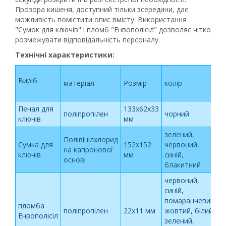
Прозора кишеня, доступний тільки зсередини, дає
можливість помістити опис вмісту. Використання
"Сумок для ключів" і пломб "Енвополісіл" дозволяє чітко
розмежувати відповідальність персоналу.
Технічні характеристики:
Виріб
матеріал
Розмір
колір
м
Пенал для
133х62х33
поліпропілен
чорний
ключів
мм
зелений,
Полівінілхлорид
Сумка для
152х152
червоний,
на капронової
ключів
мм
синій,
основі
блакитний
червоний,
синій,
6
помаранчевий,
пломба
з
поліпропілен
22х11 мм
жовтий, білий,
Енвополісіл
зелений,
к