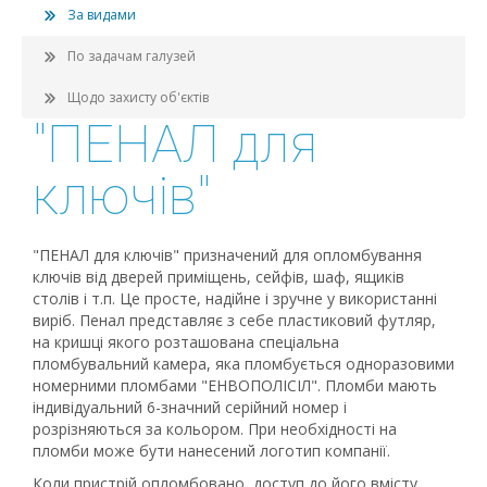
За видами
По задачам галузей
Щодо захисту об'єктів
"ПЕНАЛ для
ключів"
"ПЕНАЛ для ключів" призначений для опломбування
ключів від дверей приміщень, сейфів, шаф, ящиків
столів і т.п. Це просте, надійне і зручне у використанні
виріб. Пенал представляє з себе пластиковий футляр,
на кришці якого розташована спеціальна
пломбувальний камера, яка пломбується одноразовими
номерними пломбами "ЕНВОПОЛІСІЛ". Пломби мають
індивідуальний 6-значний серійний номер і
розрізняються за кольором. При необхідності на
пломби може бути нанесений логотип компанії.
Коли пристрій опломбовано, доступ до його вмісту