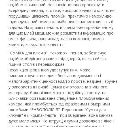
надійно захищений. Несанкціоновано проникнути
всередину пенала, а, отже, використовувати ключі, не
порушивши цілісність пломби, практично неможливо.
Індивідуальний номер пломби виключає можливість її
підміни. На кришці пенала, в спеціально призначеному
для цих цілей місці, можна розмістити інформацію про
вміст футляра, наприклад, назва компанії, номер
кімнати, кількість ключів і т.п.
"СУМКА для ключів", також як і пенал, забезпечує
надійне зберігання ключів від дверей, шаф, сейфів,
ящиків столів і перешкоджає
несанкціонірованномудоступук ним, може
використовуватися для зберігання документів і
малогабаритних ценностей.Ето просте, надійне і зручне
у використанні виріб. Сумка виготовлена ​​з міцного
матеріалу, бокові шви мають подвійну строчку, на
блискавки розташована спеціальна пломбувальний
камера, яка пломбується одноразовими номерними
пломбами "ЕНВОПОЛІСІЛ". Перевагою "Сумки для
ключів" є її компактність - при зберіганні вона займає
дуже мало місця. Конструкція сумки дозволяє за лічені
секунди розкрити її в разі екстреної необхідності.